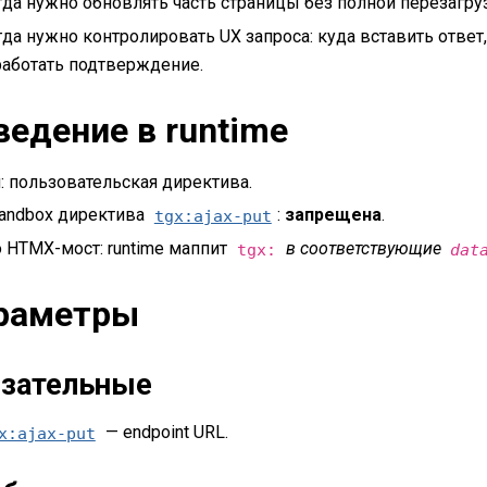
да нужно обновлять часть страницы без полной перезагруз
да нужно контролировать UX запроса: куда вставить ответ
работать подтверждение.
ведение в runtime
: пользовательская директива.
sandbox директива
:
запрещена
.
tgx:ajax-put
 HTMX-мост: runtime маппит
в соответствующие
tgx:
dat
раметры
зательные
— endpoint URL.
x:ajax-put