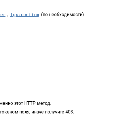
,
(по необходимости).
ger
tgx:confirm
менно этот HTTP метод.
кеном поля, иначе получите 403.