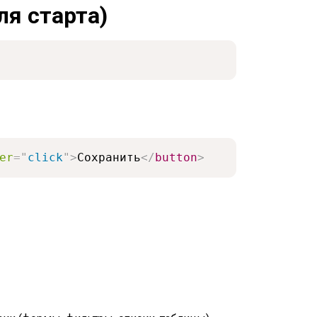
ля старта)
er
=
"
click
"
>
Сохранить
</
button
>