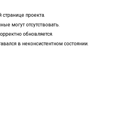
 странице проекта.
AI-АССИСТЕНТ TAGIX
анные могут отсутствовать.
орректно обновляется.
тавался в неконсистентном состоянии.