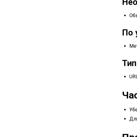
Нео
Об
По 
Мет
Ти
URL
Ча
Убе
Для