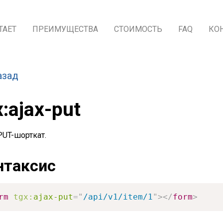
ТАЕТ
ПРЕИМУЩЕСТВА
СТОИМОСТЬ
FAQ
КО
азад
x:ajax-put
PUT-шорткат.
нтаксис
rm
tgx:
ajax-put
=
"
/api/v1/item/1
"
>
</
form
>