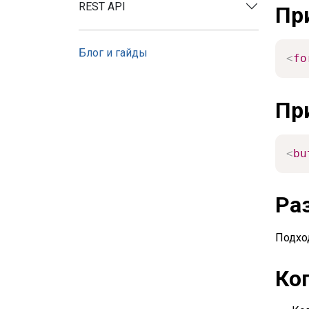
REST API
Пр
Блог и гайды
<
fo
Пр
<
bu
Ра
Подхо
Ко