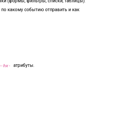
ки (формы, фильтры, списки, таблицы).
, по какому событию отправить и как
атрибуты.
a-hx-