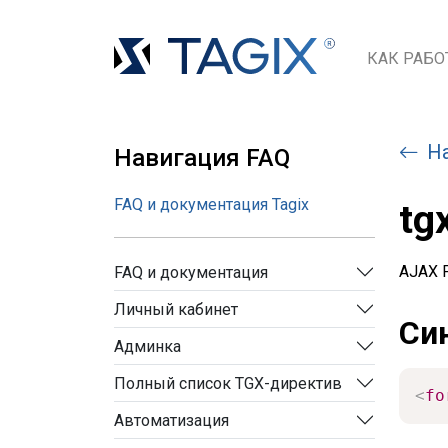
КАК РАБО
Н
Навигация FAQ
FAQ и документация Tagix
tg
AJAX 
FAQ и документация
Личный кабинет
Си
Админка
Полный список TGX-директив
<
fo
Автоматизация