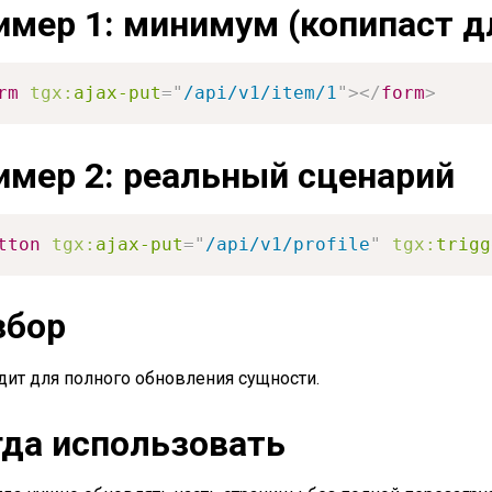
имер 1: минимум (копипаст д
rm
tgx:
ajax-put
=
"
/api/v1/item/1
"
>
</
form
>
имер 2: реальный сценарий
tton
tgx:
ajax-put
=
"
/api/v1/profile
"
tgx:
trigg
збор
дит для полного обновления сущности.
гда использовать