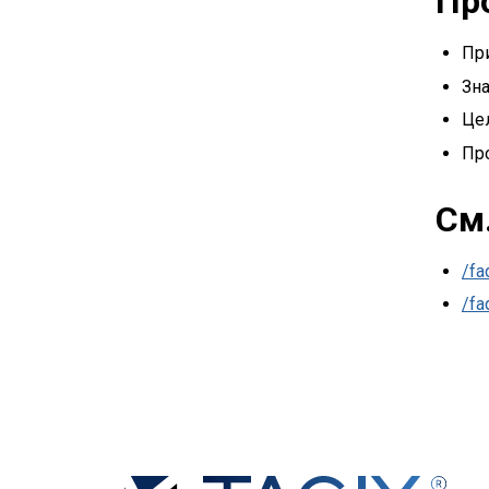
Пр
Пр
Зн
Це
Про
См
/fa
/fa