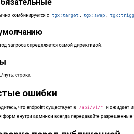
бязательные
ычно комбинируется с
,
,
tgx:target
tgx:swap
tgx:trig
умолчанию
од запроса определяется самой директивой.
пы
/путь: строка.
стые ошибки
дитесь, что endpoint существует в
и ожидает и
/api/v1/*
 форм внутри админки всегда передавайте разрешенные то