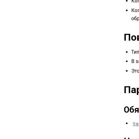
Ког
Ког
об
По
Тип
В 
Это
Па
Обя
tg