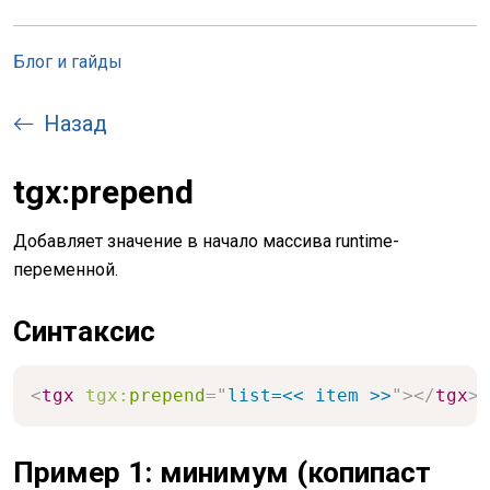
Блог и гайды
Назад
tgx:prepend
Добавляет значение в начало массива runtime-
переменной.
Синтаксис
<
tgx
tgx:
prepend
=
"
list=<< item >>
"
>
</
tgx
>
Пример 1: минимум (копипаст