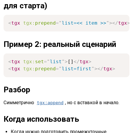
для старта)
<
tgx
tgx:
prepend
=
"
list=<< item >>
"
>
</
tgx
>
Пример 2: реальный сценарий
<
tgx
tgx:
set
=
"
list
"
>
[]
</
tgx
>
<
tgx
tgx:
prepend
=
"
list=first
"
>
</
tgx
>
Разбор
Симметрично
, но с вставкой в начало.
tgx:append
Когда использовать
Когда нужно подготовить промежуточные