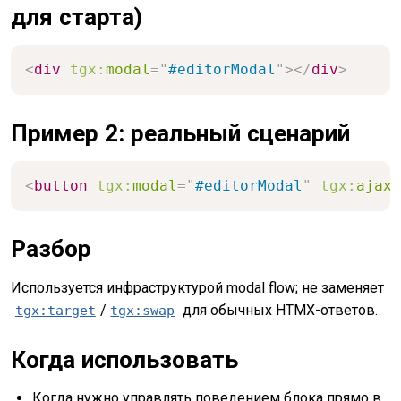
для старта)
<
div
tgx:
modal
=
"
#editorModal
"
>
</
div
>
Пример 2: реальный сценарий
<
button
tgx:
modal
=
"
#editorModal
"
tgx:
ajax-
Разбор
Используется инфраструктурой modal flow; не заменяет
/
для обычных HTMX-ответов.
tgx:target
tgx:swap
Когда использовать
Когда нужно управлять поведением блока прямо в