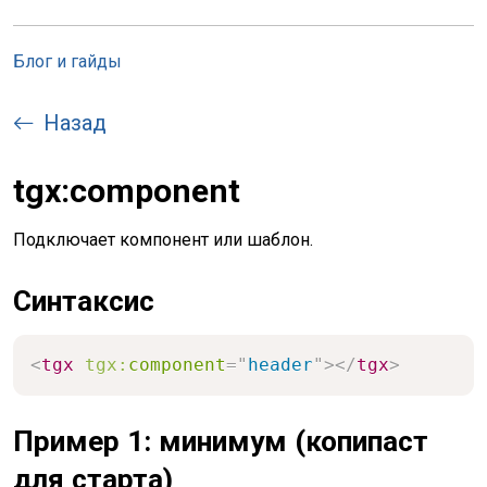
Блог и гайды
Назад
tgx:component
Подключает компонент или шаблон.
Синтаксис
<
tgx
tgx:
component
=
"
header
"
>
</
tgx
>
Пример 1: минимум (копипаст
для старта)