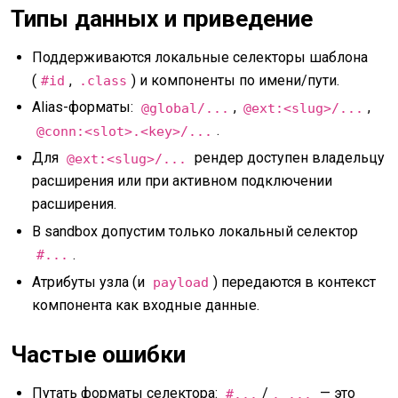
Типы данных и приведение
Поддерживаются локальные селекторы шаблона
(
,
) и компоненты по имени/пути.
#id
.class
Alias-форматы:
,
,
@global/...
@ext:<slug>/...
.
@conn:<slot>.<key>/...
Для
рендер доступен владельцу
@ext:<slug>/...
расширения или при активном подключении
расширения.
В sandbox допустим только локальный селектор
.
#...
Атрибуты узла (и
) передаются в контекст
payload
компонента как входные данные.
Частые ошибки
Путать форматы селектора:
/
— это
#...
. ...