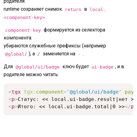
родителя:
runtime сохраняет снимок
в
return
local.
.
<component-key>
формируется из селектора
component-key
компонента:
убираются служебные префиксы (например
), а
заменяется на
.
@global/
/
-
Для
ключ будет
, и в
@global/ui/badge
ui-badge
родителе можно читать:
<
tgx
tgx:
component
=
"
@global/ui/badge
"
payl
<
p
>
Статус: << local.ui-badge.result|нет >>
<
p
>
Итого: << local.ui-badge.total|0 >>
</
p
>