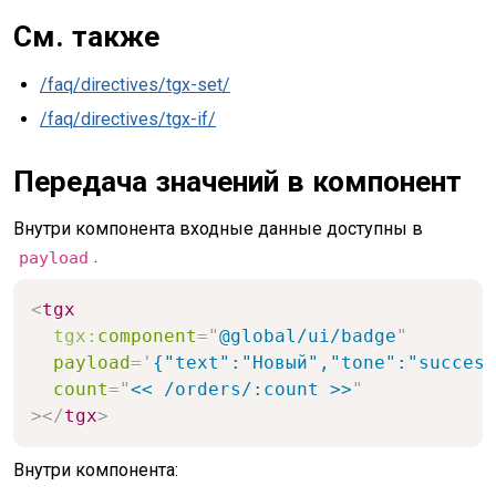
См. также
/faq/directives/tgx-set/
/faq/directives/tgx-if/
Передача значений в компонент
Внутри компонента входные данные доступны в
.
payload
<
tgx
tgx:
component
=
"
@global/ui/badge
"
payload
=
'
{"text":"Новый","tone":"success
count
=
"
<< /orders/:count >>
"
>
</
tgx
>
Внутри компонента: