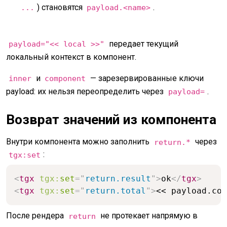
) становятся
.
...
payload.<name>
передает текущий
payload="<< local >>"
локальный контекст в компонент.
и
— зарезервированные ключи
inner
component
payload: их нельзя переопределить через
.
payload=
Возврат значений из компонента
Внутри компонента можно заполнить
через
return.*
:
tgx:set
<
tgx
tgx:
set
=
"
return.result
"
>
ok
</
tgx
>
<
tgx
tgx:
set
=
"
return.total
"
>
<< payload.cou
После рендера
не протекает напрямую в
return