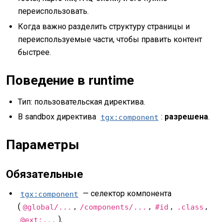
переиспользовать.
Когда важно разделить структуру страницы и
переиспользуемые части, чтобы править контент
быстрее.
Поведение в runtime
Тип: пользовательская директива.
В sandbox директива
:
разрешена
.
tgx:component
Параметры
Обязательные
— селектор компонента
tgx:component
(
,
,
,
,
@global/...
/components/...
#id
.class
).
@ext:...