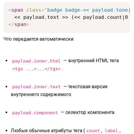
<
span
class
=
"
badge badge-<< payload.tone|s
</
span
>
Что передается автоматически:
— внутренний HTML тега
payload.inner.html
.
<tgx ...>...</tgx>
— текстовая версия
payload.inner.text
внутреннего содержимого.
— селектор компонента.
payload.component
Любые обычные атрибуты тега (
,
,
count
label