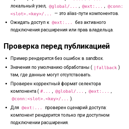
локальный узел,
,
,
@global/...
@ext:...
@conn:
— это alias-пути компонентов.
<slot>.<key>/...
Ожидать доступ к
без активного
@ext:...
подключения расширения или прав владельца.
Проверка перед публикацией
Пример рендерится без ошибок в sandbox.
Значения по умолчанию обработаны (
)
|fallback
там, где данные могут отсутствовать.
Проверен корректный формат селектора
компонента (
,
,
,
#...
@global/...
@ext:...
).
@conn:<slot>.<key>/...
Для
проверен сценарий доступа:
@ext:...
компонент рендерится только при доступном
подключении расширения.