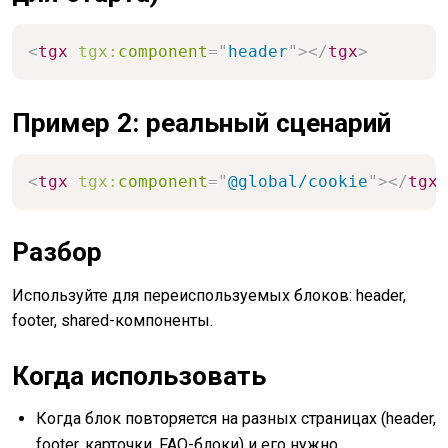
<
tgx
tgx:
component
=
"
header
"
>
</
tgx
>
Пример 2: реальный сценарий
<
tgx
tgx:
component
=
"
@global/cookie
"
>
</
tgx
>
Разбор
Используйте для переиспользуемых блоков: header,
footer, shared-компоненты.
Когда использовать
Когда блок повторяется на разных страницах (header,
footer, карточки, FAQ-блоки) и его нужно