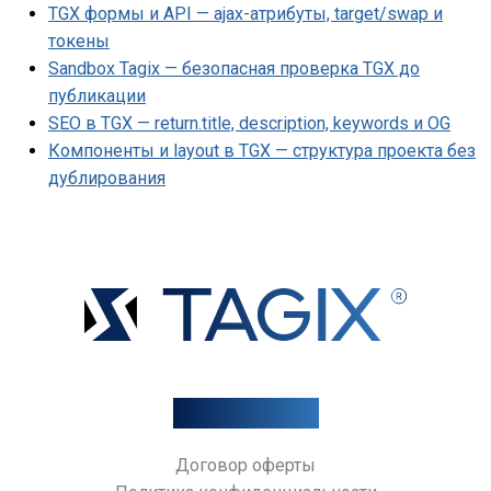
TGX формы и API — ajax-атрибуты, target/swap и
токены
Sandbox Tagix — безопасная проверка TGX до
публикации
SEO в TGX — return.title, description, keywords и OG
Компоненты и layout в TGX — структура проекта без
дублирования
Документы
Договор оферты